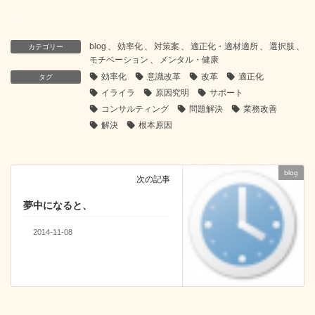
.
blog
、
効率化
、
対策案
、
適正化・適材適所
、
選択肢
、
カテゴリー
モチベーション
、
メンタル・健康
効率化
意識改革
改革
適正化
タグ
イライラ
原因究明
サポート
コンサルティング
問題解決
業務改善
解決
根本原因
blog
次の記事
夢中になると、
2014-11-08