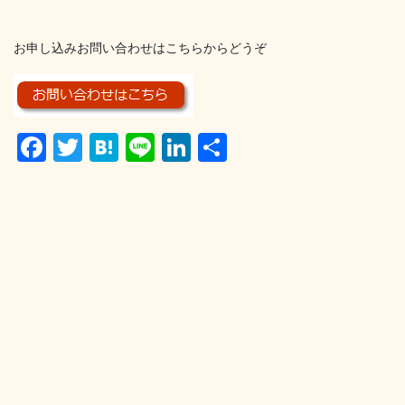
お申し込みお問い合わせはこちらからどうぞ
F
T
H
Li
Li
共
a
wi
at
n
n
有
c
tt
e
e
k
e
er
n
e
b
a
dI
o
n
o
k