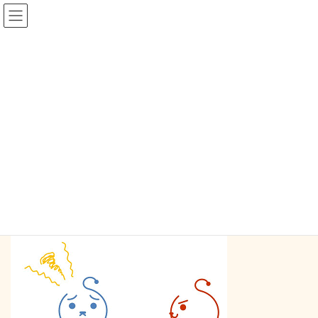
コ
ナ
ン
ビ
テ
ゲ
ン
ー
blog
ツ
シ
へ
ョ
ス
ン
HOME
blog
｢困った｣を解決！
キ
に
ッ
移
プ
動
2014-11-01
/ 最終更新日時 :
2017-06-24
mysapo_mm
blog
｢困った｣を解決！