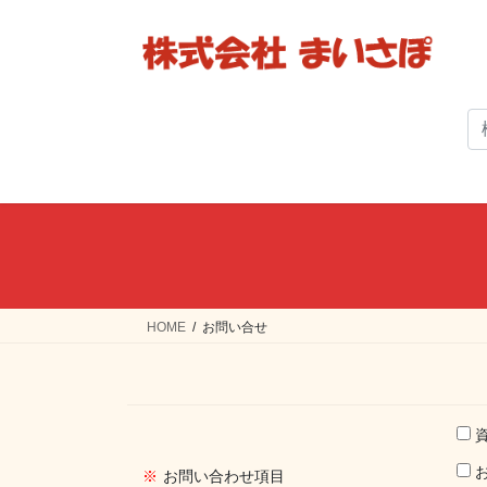
コ
ナ
ン
ビ
テ
ゲ
ン
ー
ツ
シ
へ
ョ
ス
ン
キ
に
ッ
移
プ
動
HOME
お問い合せ
※
お問い合わせ項目