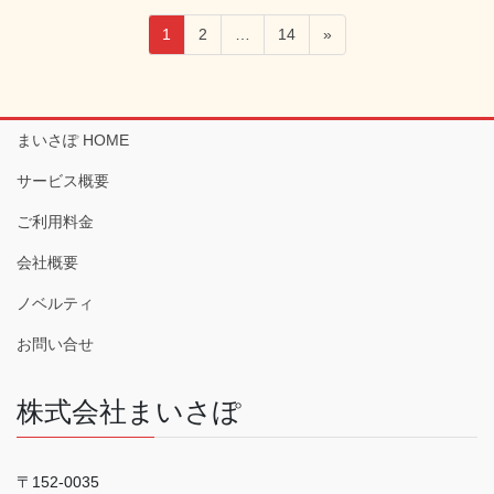
投
固
固
固
1
2
…
14
»
稿
定
定
定
ペ
ペ
ペ
の
ー
ー
ー
ペ
ジ
ジ
ジ
まいさぽ HOME
ー
サービス概要
ジ
送
ご利用料金
り
会社概要
ノベルティ
お問い合せ
株式会社まいさぽ
〒152-0035