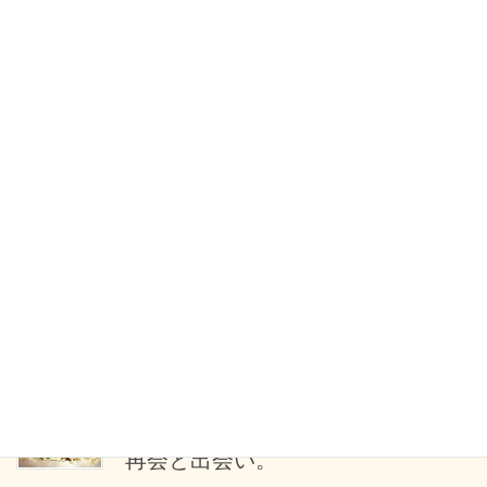
4年目の新年度。
開業したのは2015年1月。決算期は3月。 だから今日は、開業後4
年目の新年度初日。 今年度は、新たな動きにワクワクしつつも
これまで通り、着実に丁寧に、積み重ねていくという 地道な道も1
歩ずつ進んでいきま […]
2018-03-28
blog
桜満開。
毎年咲くけど、毎年観るけど、 つい撮ってしまいたくなる。 桜。
満開の桜を見ると、 うっとりする。 いろんなことが頭の中をか
けめぐって がんばろう という気持ちになる。 桜の季節 […]
2018-03-27
blog
再会と出会い。