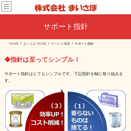
コ
ナ
ン
ビ
テ
ゲ
ン
ー
サポート指針
ツ
シ
へ
ョ
ス
ン
HOME
まいさぽ HOME
サービス概要
サポート指針
キ
に
ッ
移
プ
動
◆指針は至ってシンプル！
サポート指針はとてもシンプルです。下記指針を軸に取り組みま
す。