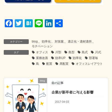
F
T
H
Li
Li
共
a
wi
at
n
n
有
c
tt
e
e
k
blog
、
効率化
、
対策案
、
適正化・適材適所
、
カテゴリー
e
er
n
e
モチベーション
オフィス
川型
島型
島式
川式
b
a
dI
タグ
業務改善
効率UP
効率化
部署毎
o
n
島
配置
席配置
オフィスレイアウト
o
k
blog
前の記事
企業が新卒者に与える影響
2017-04-03