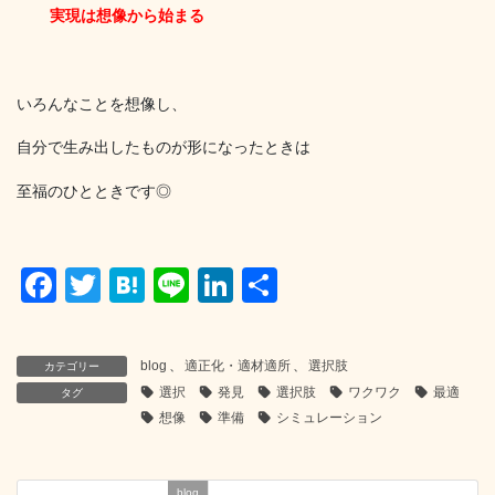
実現は想像から始まる
いろんなことを想像し、
自分で生み出したものが形になったときは
至福のひとときです◎
F
T
H
Li
Li
共
a
wi
at
n
n
有
c
tt
e
e
k
blog
、
適正化・適材適所
、
選択肢
カテゴリー
e
er
n
e
選択
発見
選択肢
ワクワク
最適
タグ
b
a
dI
想像
準備
シミュレーション
o
n
blog