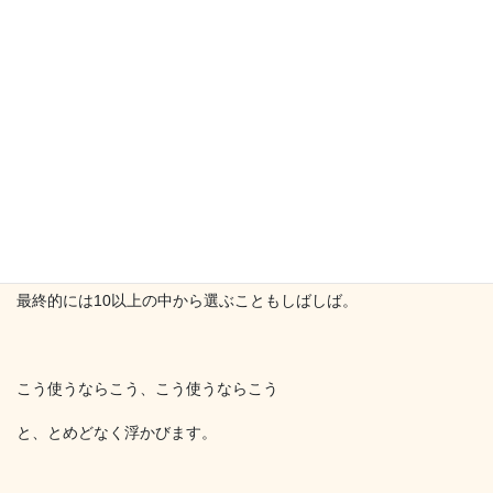
私はひたすら想像します。
あらゆるパターンをシミュレーションし、
頭の中に描きます。
すると、最初は1つだったものが、
どんどんと枝分かれし、
最終的には10以上の中から選ぶこともしばしば。
こう使うならこう、こう使うならこう
と、とめどなく浮かびます。