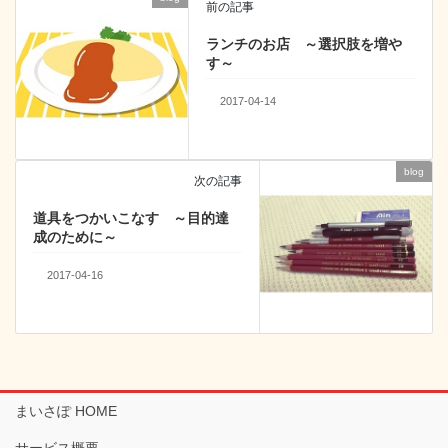
o
前の記事
k
ランチのお店 ～選択肢を増や
す～
2017-04-14
blog
次の記事
道具をつかいこなす ～目的達
成のために～
2017-04-16
まいさぽ HOME