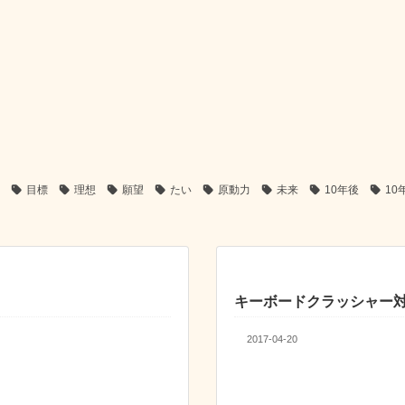
目標
理想
願望
たい
原動力
未来
10年後
10
キーボードクラッシャー
2017-04-20