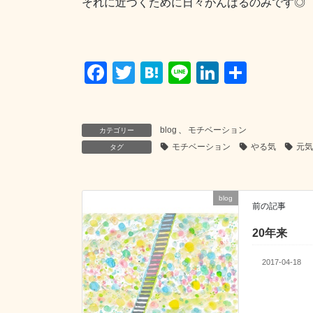
それに近づくために日々がんばるのみです◎
F
T
H
Li
Li
共
a
wi
at
n
n
有
c
tt
e
e
k
blog
、
モチベーション
カテゴリー
e
er
n
e
モチベーション
やる気
元気
タグ
b
a
dI
o
n
o
blog
前の記事
k
20年来
2017-04-18