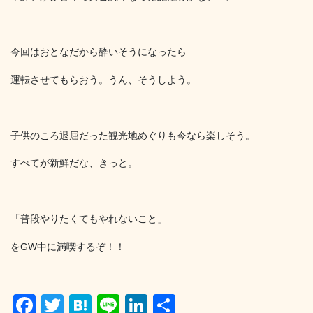
今回はおとなだから酔いそうになったら
運転させてもらおう。うん、そうしよう。
子供のころ退屈だった観光地めぐりも今なら楽しそう。
すべてが新鮮だな、きっと。
「普段やりたくてもやれないこと」
をGW中に満喫するぞ！！
F
T
H
Li
Li
共