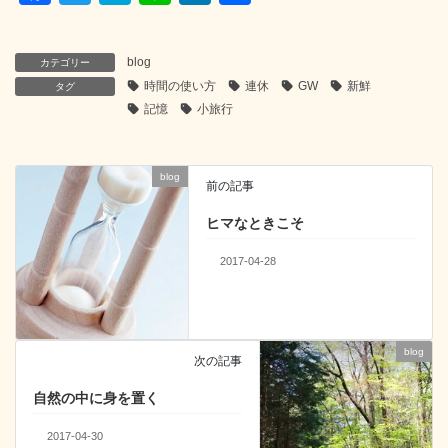
a
wi
at
n
n
有
c
tt
e
e
k
blog
カテゴリー
e
er
n
e
時間の使い方
連休
GW
新鮮
タグ
b
a
dI
記憶
小旅行
o
n
o
blog
前の記事
k
ヒマなときこそ
2017-04-28
blog
次の記事
自然の中に身を置く
2017-04-30