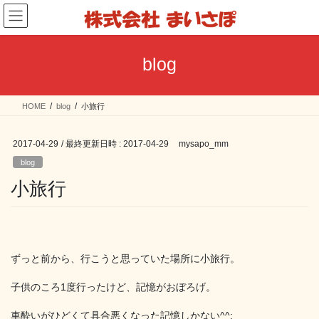
コ
ナ
ン
ビ
テ
ゲ
ン
ー
blog
ツ
シ
へ
ョ
ス
ン
HOME
blog
小旅行
キ
に
ッ
移
プ
動
2017-04-29
/ 最終更新日時 :
2017-04-29
mysapo_mm
blog
小旅行
ずっと前から、行こうと思っていた場所に小旅行。
子供のころ1度行ったけど、記憶がおぼろげ。
車酔いがひどくて具合悪くなった記憶しかない^^;