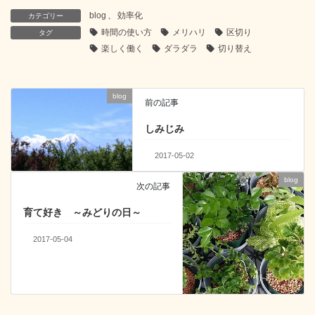
c
tt
e
e
k
blog
、
効率化
カテゴリー
e
er
n
e
時間の使い方
メリハリ
区切り
タグ
b
a
dI
楽しく働く
ダラダラ
切り替え
o
n
o
blog
前の記事
k
しみじみ
2017-05-02
blog
次の記事
育て好き ～みどりの日～
2017-05-04