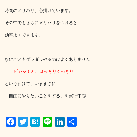
時間のメリハリ、心掛けています。
その中でもさらにメリハリをつけると
効率よくできます。
なにごともダラダラやるのはよくありません。
ビシッ！と、はっきりくっきり！
というわけで、いままさに
「自由にやりたいことをする」を実行中◎
F
T
H
Li
Li
共
a
wi
at
n
n
有