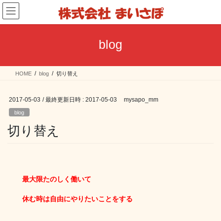
コ
ナ
ン
ビ
テ
ゲ
ン
ー
blog
ツ
シ
へ
ョ
ス
ン
HOME
blog
切り替え
キ
に
ッ
移
プ
動
2017-05-03
/ 最終更新日時 :
2017-05-03
mysapo_mm
blog
切り替え
最大限たのしく働いて
休む時は自由にやりたいことをする