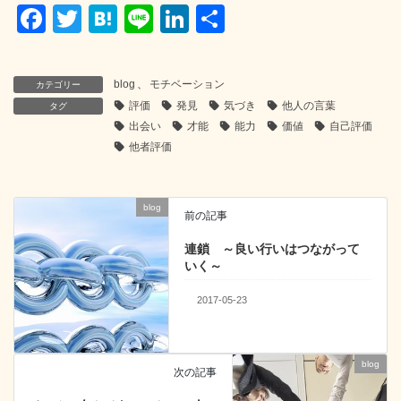
F
T
H
Li
Li
共
a
wi
at
n
n
有
c
tt
e
e
k
blog
、
モチベーション
カテゴリー
e
er
n
e
評価
発見
気づき
他人の言葉
タグ
b
a
dI
出会い
才能
能力
価値
自己評価
他者評価
o
n
o
blog
k
前の記事
連鎖 ～良い行いはつながって
いく～
2017-05-23
blog
次の記事