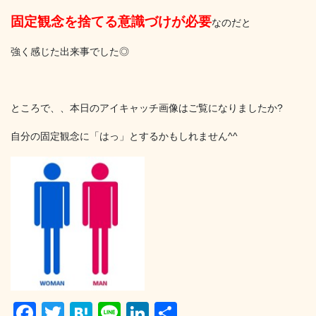
固定観念を捨てる意識づけが必要
なのだと
強く感じた出来事でした◎
ところで、、本日のアイキャッチ画像はご覧になりましたか?
自分の固定観念に「はっ」とするかもしれません^^
F
T
H
Li
Li
共