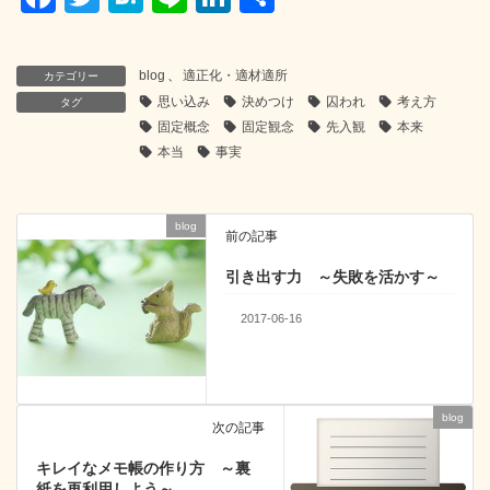
a
wi
at
n
n
有
c
tt
e
e
k
blog
、
適正化・適材適所
カテゴリー
e
er
n
e
思い込み
決めつけ
囚われ
考え方
タグ
b
a
dI
固定概念
固定観念
先入観
本来
本当
事実
o
n
o
blog
k
前の記事
引き出す力 ～失敗を活かす～
2017-06-16
blog
次の記事
キレイなメモ帳の作り方 ～裏
紙を再利用しよう～