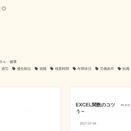
と◎
タル・健康
過労
優先順位
就職
残業時間
年間休日
労働条件
転職
EXCEL関数のコツ ～○
う～
2017-07-04