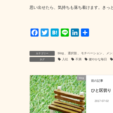
思い出せたら、気持ちも落ち着けます。きっ
F
T
H
Li
Li
共
a
wi
at
n
n
有
c
tt
e
e
k
blog
、
選択肢
、
モチベーション
、
メン
カテゴリー
e
er
n
e
入社
不満
健やかな毎日
タグ
b
a
dI
o
n
o
blog
前の記事
k
ひと区切り
2017-07-02