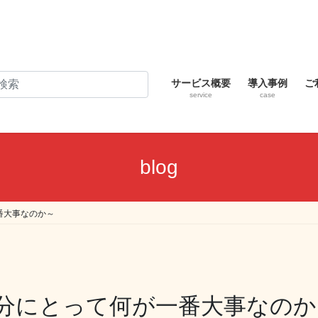
サービス概要
導入事例
ご
service
case
blog
番大事なのか～
分にとって何が一番大事なのか