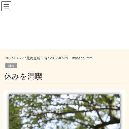
コ
ナ
ン
ビ
テ
ゲ
ン
ー
blog
ツ
シ
へ
ョ
ス
ン
HOME
blog
休みを満喫
キ
に
ッ
移
プ
動
2017-07-29
/ 最終更新日時 :
2017-07-29
mysapo_mm
blog
休みを満喫