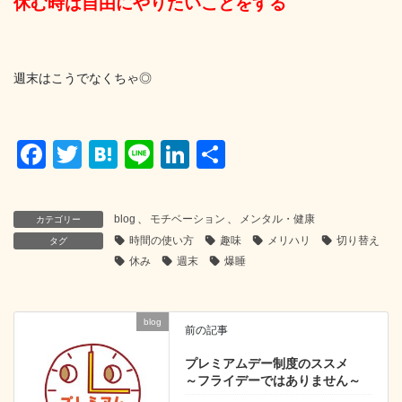
休む時は自由にやりたいことをする
週末はこうでなくちゃ◎
F
T
H
Li
Li
共
a
wi
at
n
n
有
c
tt
e
e
k
blog
、
モチベーション
、
メンタル・健康
カテゴリー
e
er
n
e
時間の使い方
趣味
メリハリ
切り替え
タグ
b
a
dI
休み
週末
爆睡
o
n
o
blog
前の記事
k
プレミアムデー制度のススメ
～フライデーではありません～