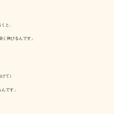
おくと、
細く伸びるんです」
向けて）
るんです」