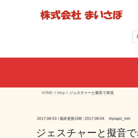
コ
ナ
ン
ビ
テ
ゲ
ン
ー
ツ
シ
へ
ョ
ス
ン
キ
に
ッ
移
プ
動
HOME
blog
ジェスチャーと擬音で表現
2017-08-03
/ 最終更新日時 :
2017-08-04
mysapo_mm
ジェスチャーと擬音で