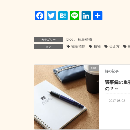
F
T
H
Li
Li
共
a
wi
at
n
n
有
c
tt
e
e
k
blog
、
観葉植物
カテゴリー
e
er
n
e
観葉植物
植物
伝え方
タグ
b
a
dI
o
n
o
blog
前の記事
k
議事録の重
の？～
2017-08-02