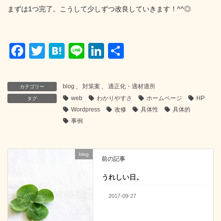
まずは1つ完了。こうして少しずつ改良していきます！^^◎
F
T
H
Li
Li
共
a
wi
at
n
n
有
c
tt
e
e
k
blog
、
対策案
、
適正化・適材適所
カテゴリー
e
er
n
e
web
わかりやすさ
ホームページ
HP
タグ
b
a
dI
Wordpress
改修
具体性
具体的
事例
o
n
o
blog
k
前の記事
うれしい日。
2017-09-27