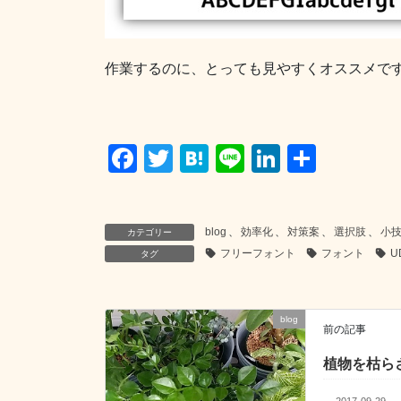
作業するのに、とっても見やすくオススメで
F
T
H
Li
Li
共
a
wi
at
n
n
有
c
tt
e
e
k
blog
、
効率化
、
対策案
、
選択肢
、
小
カテゴリー
e
er
n
e
フリーフォント
フォント
U
タグ
b
a
dI
o
n
o
blog
前の記事
k
植物を枯ら