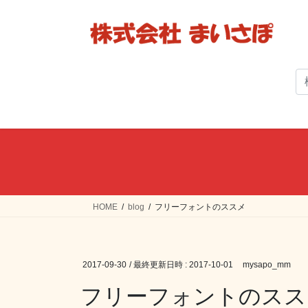
コ
ナ
ン
ビ
テ
ゲ
ン
ー
ツ
シ
へ
ョ
ス
ン
キ
に
ッ
移
プ
動
HOME
blog
フリーフォントのススメ
2017-09-30
/ 最終更新日時 :
2017-10-01
mysapo_mm
フリーフォントのスス