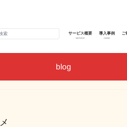
サービス概要
導入事例
ご
service
case
blog
メ