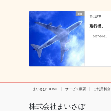
b
a
dI
o
n
o
blog
前の記事
k
飛行機。
2017-10-11
まいさぽ HOME
サービス概要
ご利用料金
株式会社まいさぽ