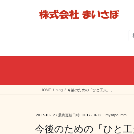
コ
ナ
ン
ビ
テ
ゲ
ン
ー
ツ
シ
へ
ョ
ス
ン
キ
に
ッ
移
プ
動
HOME
blog
今後のための「ひと工夫」。
2017-10-12
/ 最終更新日時 :
2017-10-12
mysapo_mm
今後のための「ひと工