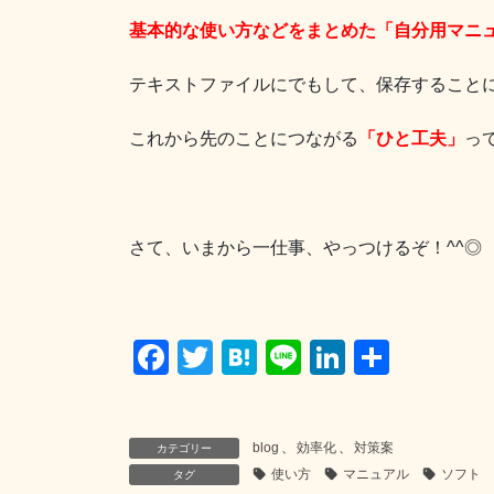
基本的な使い方などをまとめた「自分用マニ
テキストファイルにでもして、保存することに
これから先のことにつながる
「ひと工夫」
っ
さて、いまから一仕事、やっつけるぞ！^^◎
F
T
H
Li
Li
共
a
wi
at
n
n
有
c
tt
e
e
k
blog
、
効率化
、
対策案
カテゴリー
e
er
n
e
使い方
マニュアル
ソフト
タグ