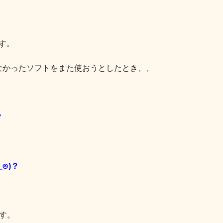
ます。
なかったソフトをまた使おうとしたとき、、
？
⊙)？
す。