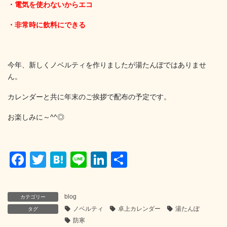
・電気を使わないからエコ
・非常時に飲料にできる
今年、新しくノベルティを作りましたが湯たんぽではありませ
ん。
カレンダーと共に年末のご挨拶で配布の予定です。
お楽しみに～^^◎
F
T
H
Li
Li
共
a
wi
at
n
n
有
c
tt
e
e
k
blog
カテゴリー
e
er
n
e
ノベルティ
卓上カレンダー
湯たんぽ
タグ
b
a
dI
防寒