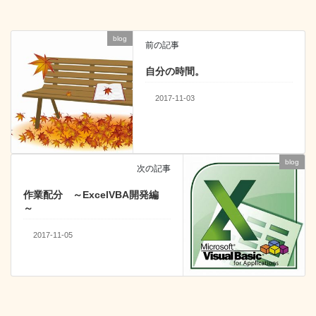
o
n
o
blog
前の記事
k
自分の時間。
2017-11-03
blog
次の記事
作業配分 ～ExcelVBA開発編
～
2017-11-05