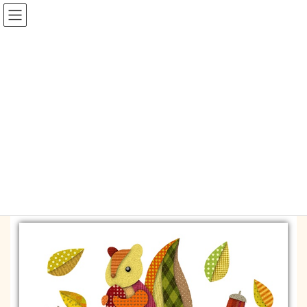
コ
ナ
ン
ビ
テ
ゲ
ン
ー
blog
ツ
シ
へ
ョ
ス
ン
HOME
blog
防寒用品。
キ
に
ッ
移
プ
動
2017-11-04
/ 最終更新日時 :
2017-11-04
mysapo_mm
blog
防寒用品。