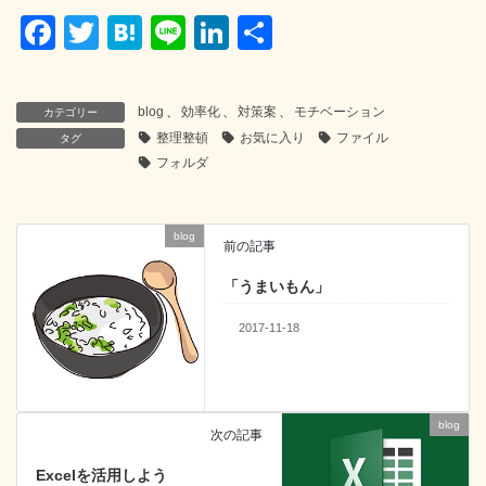
F
T
H
Li
Li
共
a
wi
at
n
n
有
c
tt
e
e
k
blog
、
効率化
、
対策案
、
モチベーション
カテゴリー
e
er
n
e
整理整頓
お気に入り
ファイル
タグ
b
a
dI
フォルダ
o
n
o
blog
前の記事
k
「うまいもん」
2017-11-18
blog
次の記事
Excelを活用しよう