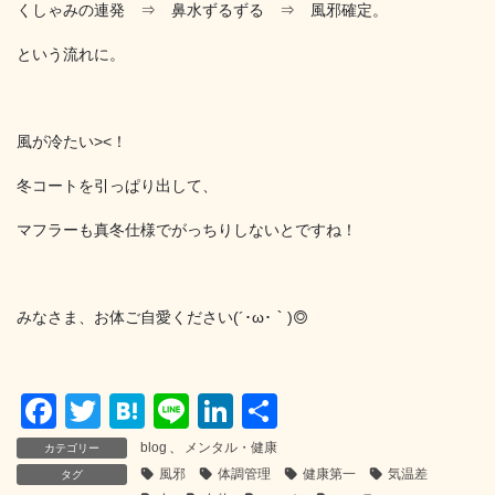
くしゃみの連発 ⇒ 鼻水ずるずる ⇒ 風邪確定。
という流れに。
風が冷たい><！
冬コートを引っぱり出して、
マフラーも真冬仕様でがっちりしないとですね！
みなさま、お体ご自愛ください(´･ω･｀)◎
F
T
H
Li
Li
共
a
wi
at
n
n
有
blog
、
メンタル・健康
カテゴリー
c
tt
e
e
k
風邪
体調管理
健康第一
気温差
タグ