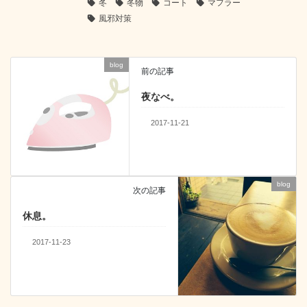
冬
冬物
コート
マフラー
e
er
n
e
風邪対策
b
a
dI
o
n
blog
前の記事
o
k
夜なべ。
2017-11-21
blog
次の記事
休息。
2017-11-23