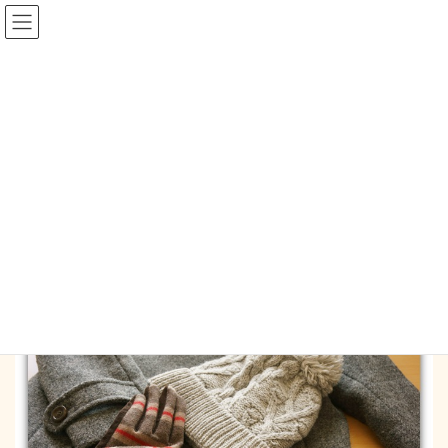
コ
ナ
ン
ビ
テ
ゲ
ン
ー
blog
ツ
シ
へ
ョ
ス
ン
HOME
blog
11月の真冬。
キ
に
ッ
移
プ
動
2017-11-22
/ 最終更新日時 :
2017-11-24
mysapo_mm
blog
11月の真冬。