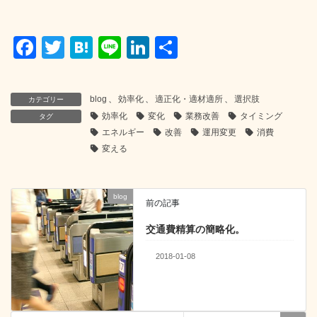
F
T
H
Li
Li
共
a
wi
at
n
n
有
c
tt
e
e
k
blog
、
効率化
、
適正化・適材適所
、
選択肢
カテゴリー
e
er
n
e
効率化
変化
業務改善
タイミング
タグ
b
a
dI
エネルギー
改善
運用変更
消費
変える
o
n
o
blog
k
前の記事
交通費精算の簡略化。
2018-01-08