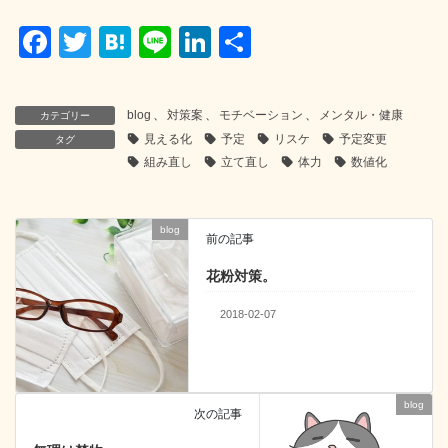
F
T
H
Li
Li
共
a
wi
at
n
n
有
c
tt
e
e
k
blog
、
対策案
、
モチベーション
、
メンタル・健康
カテゴリー
e
er
n
e
見える化
予定
リスケ
予定変更
タグ
b
a
dI
組み直し
立て直し
体力
数値化
o
n
o
blog
前の記事
k
花粉対策。
2018-02-07
blog
次の記事