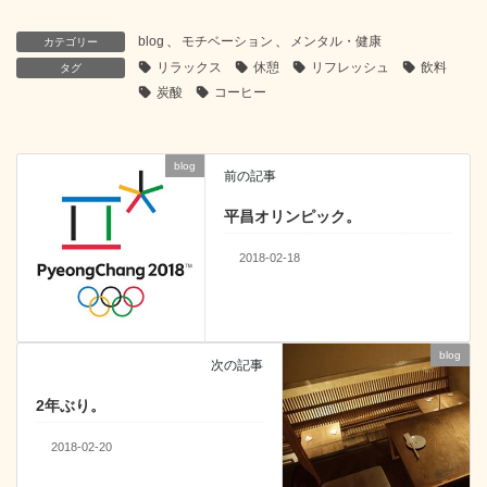
c
tt
e
e
k
blog
、
モチベーション
、
メンタル・健康
カテゴリー
e
er
n
e
リラックス
休憩
リフレッシュ
飲料
タグ
b
a
dI
炭酸
コーヒー
o
n
o
blog
前の記事
k
平昌オリンピック。
2018-02-18
blog
次の記事
2年ぶり。
2018-02-20