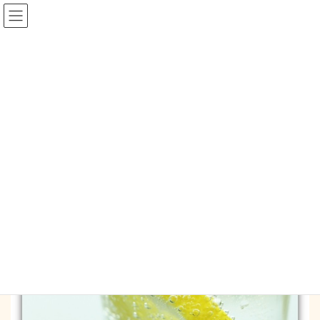
コ
ナ
ン
ビ
テ
ゲ
ン
ー
blog
ツ
シ
へ
ョ
ス
ン
HOME
blog
飲み物でリフレッシュ。
キ
に
ッ
移
プ
動
2018-02-19
/ 最終更新日時 :
2018-02-20
mysapo_mm
blog
飲み物でリフレッシュ。