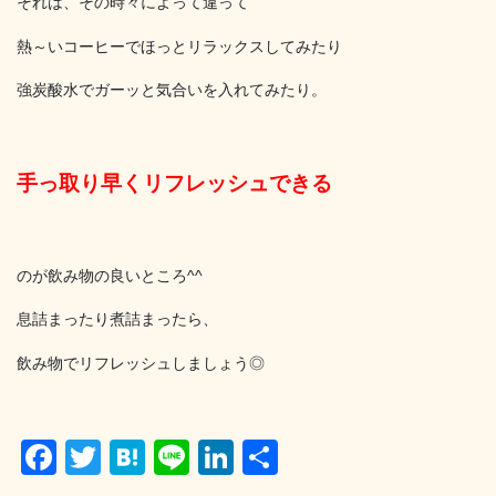
それは、その時々によって違って
熱～いコーヒーでほっとリラックスしてみたり
強炭酸水でガーッと気合いを入れてみたり。
手っ取り早くリフレッシュできる
のが飲み物の良いところ^^
息詰まったり煮詰まったら、
飲み物でリフレッシュしましょう◎
F
T
H
Li
Li
共
a
wi
at
n
n
有