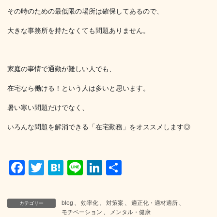
その時のための最低限の場所は確保してあるので、
大きな事務所を持たなくても問題ありません。
家庭の事情で通勤が難しい人でも、
在宅なら働ける！という人は多いと思います。
暑い寒い問題だけでなく、
いろんな問題を解消できる「在宅勤務」をオススメします◎
F
T
H
Li
Li
共
a
wi
at
n
n
有
c
tt
e
e
k
blog
、
効率化
、
対策案
、
適正化・適材適所
、
カテゴリー
e
er
n
e
モチベーション
、
メンタル・健康