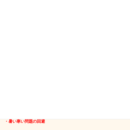
事務所をもたない。
ということです。
事務所をもたないことで、これだけのことが改善されます。
例えばこんなこと。
↓
・固定費の削減
・通勤費の削減
・通勤に費やす労力を本業にまわす
・通勤に費やす時間の削減
・暑い寒い問題の回避