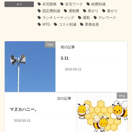
在宅勤務
在宅ワーク
経費削減
b
a
dI
タグ
固定費削減
通勤費
寒がり
暑がり
o
n
ランチミーティング
通勤
テレワーク
o
MTG
コスト削減
業務改善
k
blog
前の記事
3.11
2018-03-11
blog
次の記事
マヌカハニー。
2018-03-13