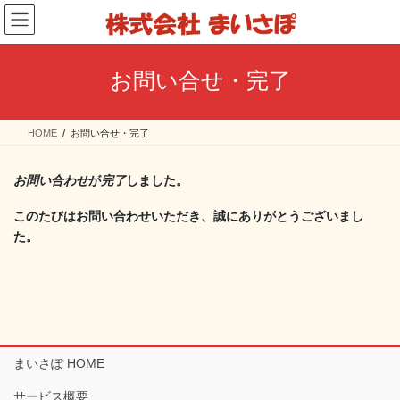
コ
ナ
ン
ビ
テ
ゲ
ン
ー
お問い合せ・完了
ツ
シ
へ
ョ
ス
ン
HOME
お問い合せ・完了
キ
に
ッ
移
プ
動
お問い合わせ
が
完了
しました。
このたびはお問い合わせいただき、誠にありがとうございまし
た。
まいさぽ HOME
サービス概要