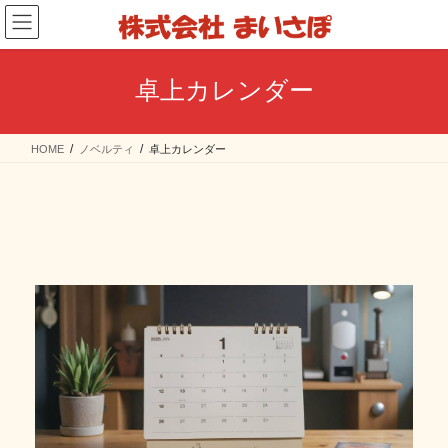
コ
ナ
ン
ビ
テ
ゲ
ン
ー
卓上カレンダー
ツ
シ
へ
ョ
ス
ン
HOME
ノベルティ
卓上カレンダー
キ
に
ッ
移
プ
動