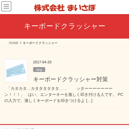
コ
ナ
ン
ビ
テ
ゲ
ン
ー
キーボードクラッシャー
ツ
シ
へ
ョ
ス
ン
HOME
キーボードクラッシャー
キ
に
ッ
移
プ
動
2017-04-20
blog
キーボードクラッシャー対策
「カタカタ…カタタタタタタ…… ッターーーーーーー
ン！！！」 はい、エンターキーを激しく叩き付ける人です。 PC
の入力で、激しくキーボードを叩きつけるよ […]