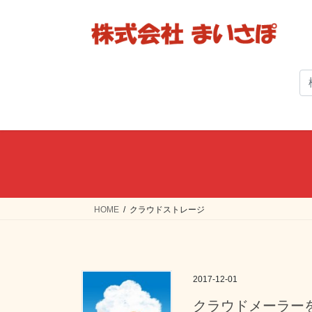
コ
ナ
ン
ビ
テ
ゲ
ン
ー
ツ
シ
へ
ョ
ス
ン
キ
に
ッ
移
プ
動
HOME
クラウドストレージ
2017-12-01
クラウドメーラー