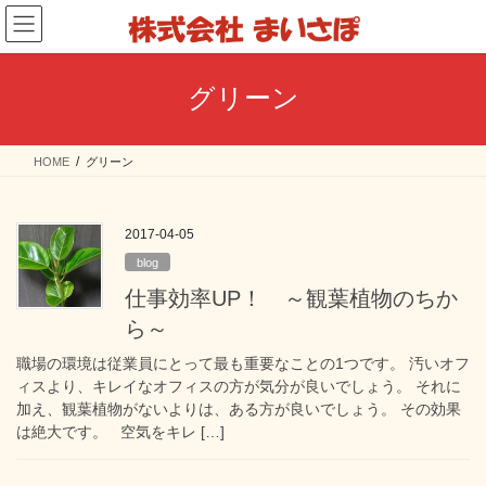
コ
ナ
ン
ビ
テ
ゲ
ン
ー
グリーン
ツ
シ
へ
ョ
ス
ン
HOME
グリーン
キ
に
ッ
移
プ
動
2017-04-05
blog
仕事効率UP！ ～観葉植物のちか
ら～
職場の環境は従業員にとって最も重要なことの1つです。 汚いオフ
ィスより、キレイなオフィスの方が気分が良いでしょう。 それに
加え、観葉植物がないよりは、ある方が良いでしょう。 その効果
は絶大です。 空気をキレ […]