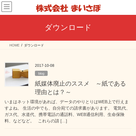
コ
ナ
ン
ビ
テ
ゲ
ン
ー
ダウンロード
ツ
シ
へ
ョ
ス
ン
HOME
ダウンロード
キ
に
ッ
移
プ
動
2017-10-08
blog
紙媒体廃止のススメ ～紙である
理由とは？～
いまはネット環境があれば、データのやりとりはWEB上で行えま
すよね。 生活の中でも、自分宛ての請求書があります。 電気代、
ガス代、水道代、携帯電話の通話料、WEB通信利用、生命保険
料、などなど。 これらの請 […]