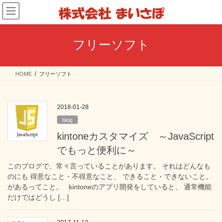
コ
ナ
ン
ビ
テ
ゲ
ン
ー
フリーソフト
ツ
シ
へ
ョ
ス
ン
HOME
フリーソフト
キ
に
ッ
移
プ
動
2018-01-28
blog
kintoneカスタマイズ ～JavaScript
でもっと便利に～
このブログで、常々言っていることがあります。 それはどんなも
のにも 得意なこと・不得意なこと、 できること・できないこと。
があるってこと。 kintoneのアプリ開発をしていると、 通常機能
だけではどうし […]