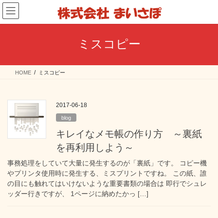
コ
ナ
ン
ビ
テ
ゲ
ン
ー
ミスコピー
ツ
シ
へ
ョ
ス
ン
HOME
ミスコピー
キ
に
ッ
移
プ
動
2017-06-18
blog
キレイなメモ帳の作り方 ～裏紙
を再利用しよう～
事務処理をしていて大量に発生するのが「裏紙」です。 コピー機
やプリンタ使用時に発生する、ミスプリントですね。 この紙、誰
の目にも触れてはいけないような重要書類の場合は 即行でシュレ
ッダー行きですが、 1ページに納めたかっ […]