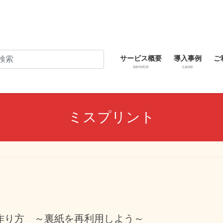
サービス概要
導入事例
ご
service
case
ミスプリント
作り方 ～裏紙を再利用しよう～