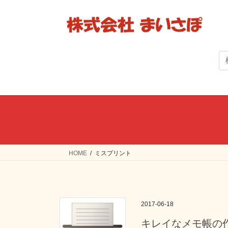
コ
ナ
ン
ビ
テ
ゲ
ン
ー
ツ
シ
へ
ョ
ス
ン
キ
に
ッ
移
プ
動
HOME
ミスプリント
2017-06-18
キレイなメモ帳の