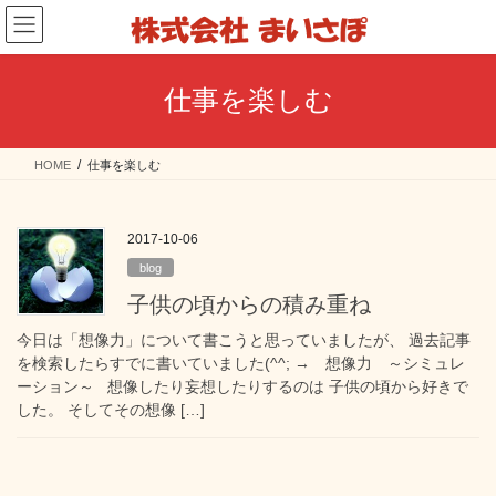
コ
ナ
ン
ビ
テ
ゲ
ン
ー
仕事を楽しむ
ツ
シ
へ
ョ
ス
ン
HOME
仕事を楽しむ
キ
に
ッ
移
プ
動
2017-10-06
blog
子供の頃からの積み重ね
今日は「想像力」について書こうと思っていましたが、 過去記事
を検索したらすでに書いていました(^^; → 想像力 ～シミュレ
ーション～ 想像したり妄想したりするのは 子供の頃から好きで
した。 そしてその想像 […]