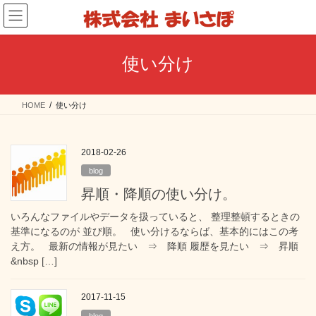
コ
ナ
ン
ビ
テ
ゲ
ン
ー
使い分け
ツ
シ
へ
ョ
ス
ン
HOME
使い分け
キ
に
ッ
移
プ
動
2018-02-26
blog
昇順・降順の使い分け。
いろんなファイルやデータを扱っていると、 整理整頓するときの
基準になるのが 並び順。 使い分けるならば、基本的にはこの考
え方。 最新の情報が見たい ⇒ 降順 履歴を見たい ⇒ 昇順
&nbsp […]
2017-11-15
blog