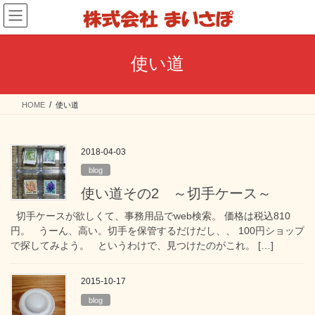
コ
ナ
ン
ビ
テ
ゲ
ン
ー
使い道
ツ
シ
へ
ョ
ス
ン
HOME
使い道
キ
に
ッ
移
プ
動
2018-04-03
blog
使い道その2 ～切手ケース～
切手ケースが欲しくて、事務用品でweb検索。 価格は税込810
円。 うーん、高い。切手を保管するだけだし、、 100円ショップ
で探してみよう。 というわけで、見つけたのがこれ。 […]
2015-10-17
blog