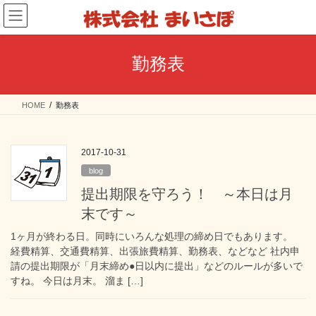
コ
ナ
ン
ビ
テ
ゲ
ン
ー
勤務表
ツ
シ
へ
ョ
ス
ン
HOME
勤務表
キ
に
ッ
移
プ
動
2017-10-31
blog
提出期限を守ろう！ ～本日は月
末です～
1ヶ月が終わる日。同時にいろんな処理の締め日でもあります。
経費精算、交通費精算、出張旅費精算、勤務表、などなど 社内申
請の提出期限が「月末締め●日以内に提出」などのルールが多いで
すね。 今日は月末。 溜ま […]