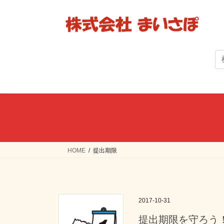
コ
ナ
ン
ビ
テ
ゲ
ン
ー
ツ
シ
へ
ョ
ス
ン
キ
に
ッ
移
プ
動
HOME
提出期限
2017-10-31
提出期限を守ろう