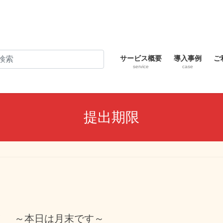
サービス概要
導入事例
ご
service
case
提出期限
！ ～本日は月末です～