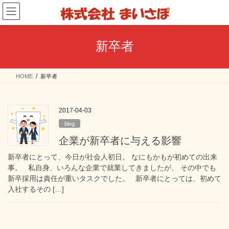
コ
ナ
ン
ビ
テ
ゲ
ン
ー
新卒者
ツ
シ
へ
ョ
ス
ン
HOME
新卒者
キ
に
ッ
移
プ
動
2017-04-03
blog
企業が新卒者に与える影響
新卒者にとって、今日が社会人初日。 なにもかもが初めての出来
事。 私自身、いろんな企業で就業してきましたが、 その中でも
新卒採用は責任が重いタスクでした。 新卒者にとっては、初めて
入社するその […]