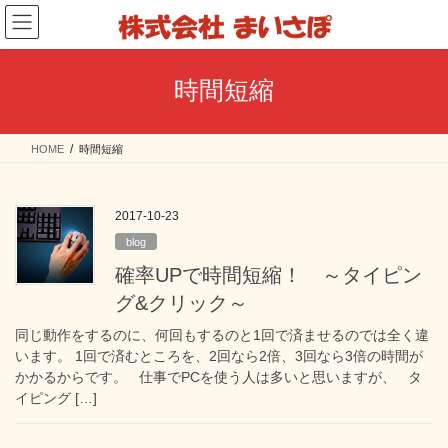
コ
ナ
ン
ビ
テ
ゲ
ン
ー
時間短縮
ツ
シ
へ
ョ
ス
ン
HOME
時間短縮
キ
に
ッ
移
プ
動
2017-10-23
blog
確率UPで時間短縮！ ～タイピン
グ&クリック～
同じ動作をするのに、何回もするのと1回で済ませるのでは全く違
います。 1回で済むところを、2回なら2倍、3回なら3倍の時間が
かかるからです。 仕事でPCを使う人は多いと思いますが、 タ
イピング […]