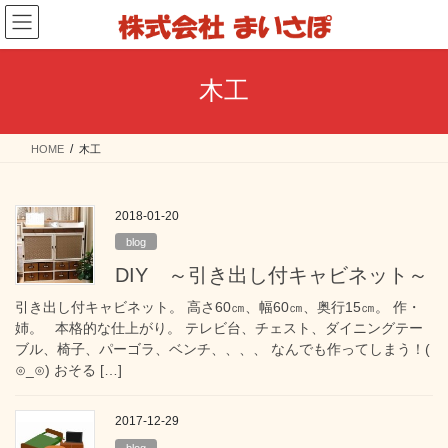
コ
ナ
ン
ビ
テ
ゲ
ン
ー
木工
ツ
シ
へ
ョ
ス
ン
HOME
木工
キ
に
ッ
移
プ
動
2018-01-20
blog
DIY ～引き出し付キャビネット～
引き出し付キャビネット。 高さ60㎝、幅60㎝、奥行15㎝。 作・
姉。 本格的な仕上がり。 テレビ台、チェスト、ダイニングテー
ブル、椅子、パーゴラ、ベンチ、、、、 なんでも作ってしまう！(
⊙_⊙) おそる […]
2017-12-29
blog