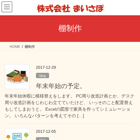
コ
ナ
ン
ビ
テ
ゲ
ン
ー
棚制作
ツ
シ
へ
ョ
ス
ン
HOME
棚制作
キ
に
ッ
移
プ
動
2017-12-29
blog
年末年始の予定。
年末年始休暇に模様替えをします。 PC周り改造計画とか、デスク
周り改造計画をじわじわ立てていたけど、 いっそのこと配置替え
もしてしまおうと。 Excelの図形で家具を作ってシミュレーショ
ン。 いろんなパターンを考えてその […]
2017-12-05
blog