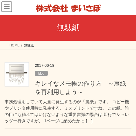
コ
ナ
ン
ビ
テ
ゲ
ン
ー
無駄紙
ツ
シ
へ
ョ
ス
ン
HOME
無駄紙
キ
に
ッ
移
プ
動
2017-06-18
blog
キレイなメモ帳の作り方 ～裏紙
を再利用しよう～
事務処理をしていて大量に発生するのが「裏紙」です。 コピー機
やプリンタ使用時に発生する、ミスプリントですね。 この紙、誰
の目にも触れてはいけないような重要書類の場合は 即行でシュレ
ッダー行きですが、 1ページに納めたかっ […]