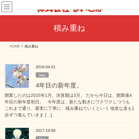
コ
ナ
ン
ビ
テ
ゲ
ン
ー
積み重ね
ツ
シ
へ
ョ
ス
ン
HOME
積み重ね
キ
に
ッ
移
プ
動
2018-04-01
blog
4年目の新年度。
開業したのは2015年1月。決算期は3月。 だから今日は、開業後4
年目の新年度初日。 今年度は、新たな動きにワクワクしつつも
これまで通り、着実に丁寧に、積み重ねていくという 地道な道も1
歩ずつ進んでいきま […]
2017-10-06
blog