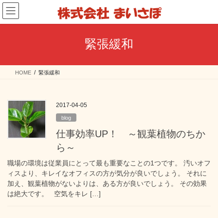
コ
ナ
ン
ビ
テ
ゲ
ン
ー
緊張緩和
ツ
シ
へ
ョ
ス
ン
HOME
緊張緩和
キ
に
ッ
移
プ
動
2017-04-05
blog
仕事効率UP！ ～観葉植物のちか
ら～
職場の環境は従業員にとって最も重要なことの1つです。 汚いオフ
ィスより、キレイなオフィスの方が気分が良いでしょう。 それに
加え、観葉植物がないよりは、ある方が良いでしょう。 その効果
は絶大です。 空気をキレ […]