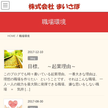
コ
ナ
ン
ビ
テ
ゲ
ン
ー
職場環境
ツ
シ
へ
ョ
ス
ン
HOME
職場環境
キ
に
ッ
移
プ
動
2017-12-10
blog
目標。 ～起業理由～
このブログでも時々書いている起業理由。 一番大きな理由は、
理想の職場を作りたい ということです。 それはこんな職場。 一
人一人の能力を最大限に発揮できる職場。 嫌な思いをしない職
場 ＝ 気持 […]
2017-08-30
blog