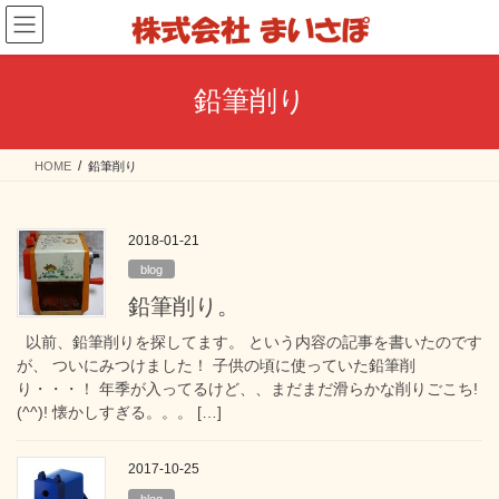
コ
ナ
ン
ビ
テ
ゲ
ン
ー
鉛筆削り
ツ
シ
へ
ョ
ス
ン
HOME
鉛筆削り
キ
に
ッ
移
プ
動
2018-01-21
blog
鉛筆削り。
以前、鉛筆削りを探してます。 という内容の記事を書いたのです
が、 ついにみつけました！ 子供の頃に使っていた鉛筆削
り・・・！ 年季が入ってるけど、、まだまだ滑らかな削りごこち!
(^^)! 懐かしすぎる。。。 […]
2017-10-25
blog