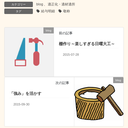
blog
、
適正化・適材適所
カテゴリー
給与明細
敬称
タグ
blog
前の記事
棚作り～楽しすぎる日曜大工～
2015-07-28
blog
次の記事
「強み」を活かす
2015-09-30