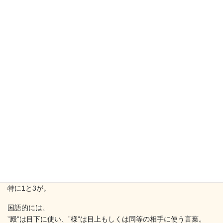
社長等役員は｢役職＋様｣にしている。
2) 給与計算はアウトソースで、仕上がってくるのが「殿」なの
でそのままにしている。
3) 「殿」で統一している。部下にまで「様」なんて・・・と思
ってしまうので。。。
えーーーーーーっ!!!
と、声を出して言ってしまいました。
かなりオドロキです(；ﾟﾟ)
特に1と3が。
国語的には、
”殿”は目下に使い、”様”は目上もしくは同等の相手に使う言葉。