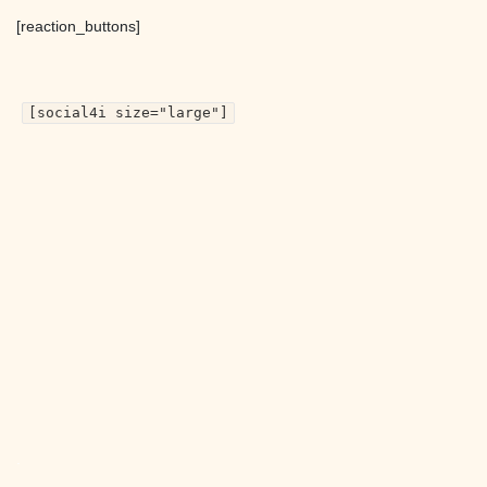
[reaction_buttons]
[social4i size="large"]
.