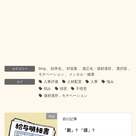
.
blog
、
効率化
、
対策案
、
適正化・適材適所
、
選択肢
、
カテゴリー
モチベーション
、
メンタル・健康
人事評価
人材配置
人事
強み
タグ
弱み
得意
不得意
適材適所，モチベーション
blog
前の記事
「殿」? 「様」?