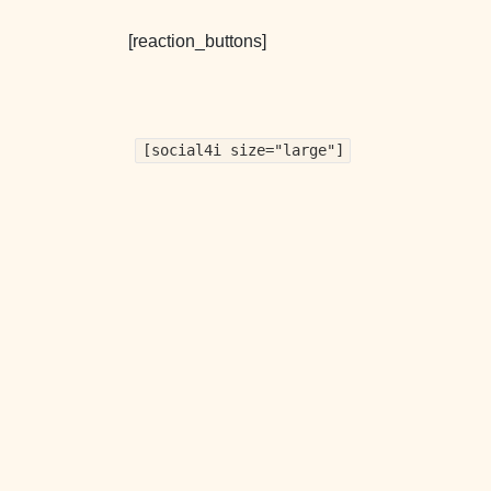
[reaction_buttons]
[social4i size="large"]