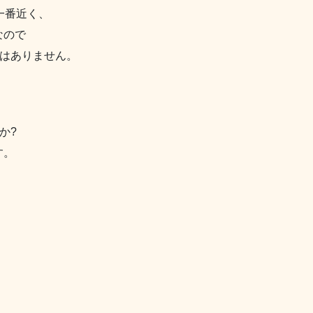
一番近く、
なので
果はありません。
か?
す。
、