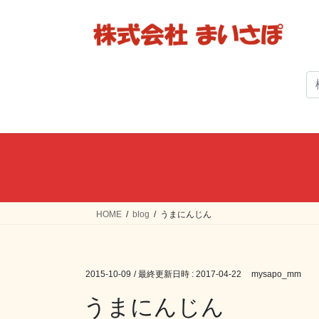
コ
ナ
ン
ビ
テ
ゲ
ン
ー
ツ
シ
へ
ョ
ス
ン
キ
に
ッ
移
プ
動
HOME
blog
うまにんじん
2015-10-09
/ 最終更新日時 :
2017-04-22
mysapo_mm
うまにんじん