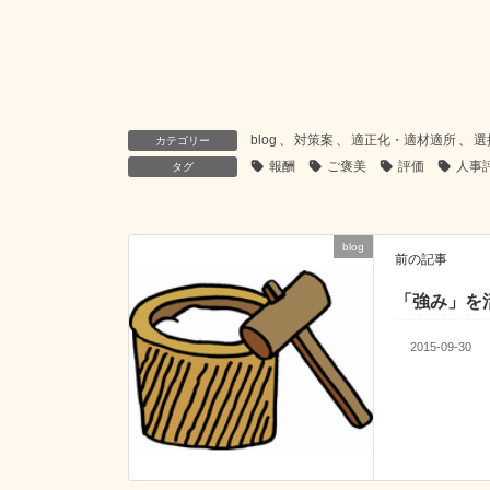
.
blog
、
対策案
、
適正化・適材適所
、
選
カテゴリー
報酬
ご褒美
評価
人事
タグ
blog
前の記事
「強み」を
2015-09-30